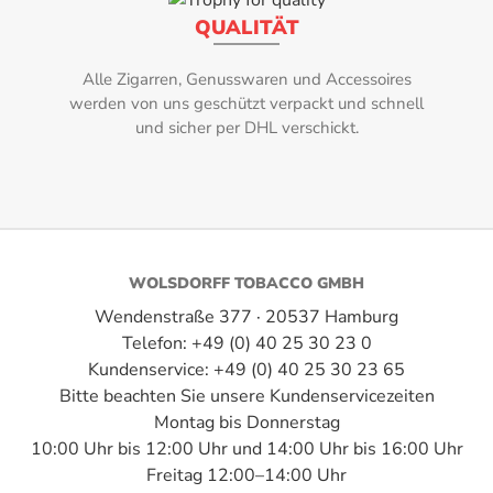
Befeuchtung z
QUALITÄT
Humidipaks ve
Herkunftsland:
mit einem Inh
Alle Zigarren, Genusswaren und Accessoires
sich zur Befeuc
Dominikanische Republik
werden von uns geschützt verpackt und schnell
ca. 25 Zig
Intensität:
und sicher per DHL verschickt.
cmBefeuchtung
2,5
Länge:
15,20 cm
WOLSDORFF TOBACCO GMBH
Marke:
Wendenstraße 377 · 20537 Hamburg
Davidoff
Telefon: +49 (0) 40 25 30 23 0
Kundenservice: +49 (0) 40 25 30 23 65
Rauchdauer:
Bitte beachten Sie unsere Kundenservicezeiten
Montag bis Donnerstag
50-65 Minuten
10:00 Uhr bis 12:00 Uhr und 14:00 Uhr bis 16:00 Uhr
Ringmaß:
Freitag 12:00–14:00 Uhr