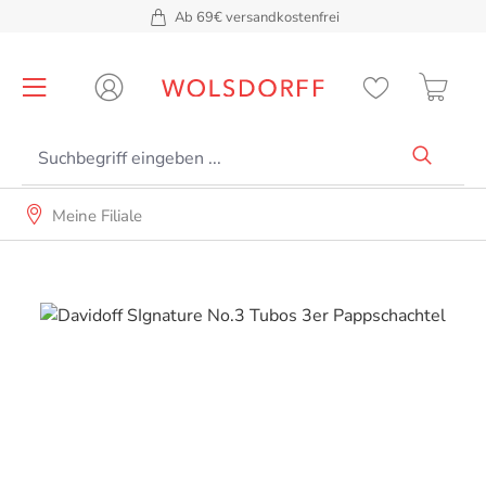
Ab 69€ versandkostenfrei
alt springen
Meine Filiale
Bildergalerie überspringen