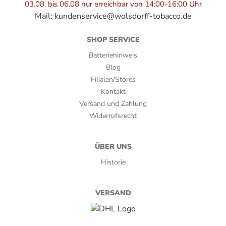
03.08. bis 06.08 nur erreichbar von 14:00-16:00 Uhr
50
Mail:
kundenservice@wolsdorff-tobacco.de
Stärke:
SHOP SERVICE
3
Batteriehinweis
Blog
Umblatt:
Filialen/Stores
Dominikanische Republik
Kontakt
Versand und Zahlung
Verpackungsart:
Widerrufsrecht
Kiste, Pappetui, Tubos
ÜBER UNS
Zigarrenserie:
Historie
Aniversario
VERSAND