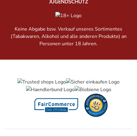
JUGENDSCHUTZ
Keine Abgabe bzw. Verkauf unseres Sortimentes
(Tabakwaren, Alkohol und alle anderen Produkte) an
Personen unter 18 Jahren.