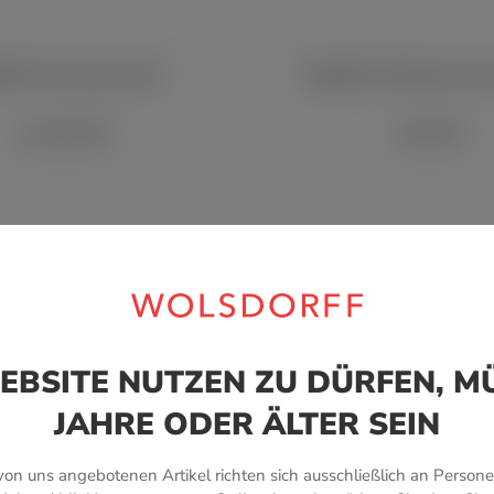
tti Feuerzeug Vulcan
Bugatti Fzg Mirage chro
ab 100,00 €*
100,00 €*
EBSITE NUTZEN ZU DÜRFEN, MÜ
JAHRE ODER ÄLTER SEIN
von uns angebotenen Artikel richten sich ausschließlich an Person