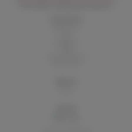
Mail:
kundenservice@wolsdorff-tobacco.de
SHOP SERVICE
Batteriehinweis
Blog
Filialen/Stores
Kontakt
Versand und Zahlung
Widerrufsrecht
ÜBER UNS
Historie
VERSAND
Innerhalb von Deutschland