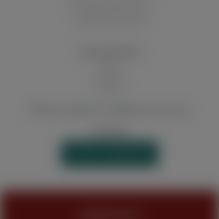
Auf die deutschen Inseln
Abholung in der Filiale
ZAHLUNGSARTEN
Vorkasse
Kreditkarte
Paypal
WIDERRUF
VERTRAG WIDERRUFEN
JUGENDSCHUTZ