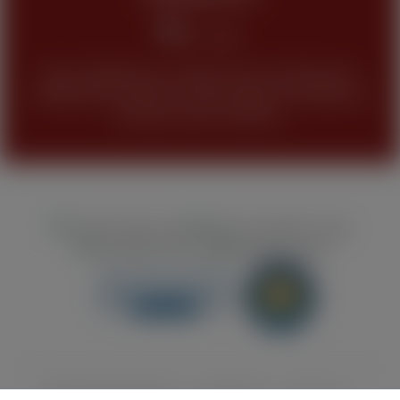
Keine Abgabe bzw. Verkauf unseres Sortimentes
(Tabakwaren, Alkohol und alle anderen Produkte) an
Personen unter 18 Jahren.
Barrierefreiheitserklärung
Jugendschutz
Impressum