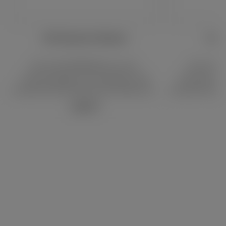
AVO Expresivo Robusto
AVO 
Die AVO EXPRESIVO ist eine
Die AVO E
Premiumzigarre aus Honduras und
Premiumziga
erweitert das Sortiment der Marke AVO
erweitert das 
um eine neue Komposition mit einem
um eine neue
15,80 €*
kräftigeren Profil. Die Zigarre besteht
kräftigeren Pr
aus ausgewählten Tabaken aus
aus ausgew
Honduras und Nicaragua sowie einem
Honduras und 
Ecuador-Deckblatt.Der Blend wurde
Ecuador-Deck
durch abgestimmte
durc
Fermentationsprozesse entwickelt und
Fermentations
verbindet verschiedene Tabakherkünfte
verbindet vers
zu einer ausgewogenen
zu ein
Zusammensetzung. Das Aromaprofil
Zusammensetz
umfasst Noten von dunkler Schokolade,
umfasst Noten 