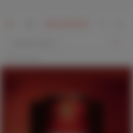
Sichere Verpackung
alt springen
Du hast 0 Pr
Meine Filiale