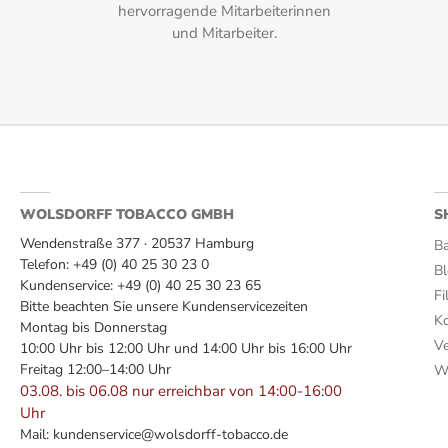
hervorragende Mitarbeiterinnen
Brasilien, Dominikanische Republik
und Mitarbeiter.
Format:
Robusto
Geschmack:
Eichenholz, Holz, Kaffee, Lakritz, Leder, Pfeffer, Sahne, Salz, 
WOLSDORFF TOBACCO GMBH
Herkunftsland:
S
Wendenstraße 377 · 20537 Hamburg
Ba
Dominikanische Republik
Telefon: +49 (0) 40 25 30 23 0
B
Kundenservice: +49 (0) 40 25 30 23 65
Hersteller:
Fi
Bitte beachten Sie unsere Kundenservicezeiten
Ko
Montag bis Donnerstag
Davidoff Geneva
Ve
10:00 Uhr bis 12:00 Uhr und 14:00 Uhr bis 16:00 Uhr
Freitag 12:00–14:00 Uhr
Wi
Intensität:
03.08. bis 06.08 nur erreichbar von 14:00-16:00
3
Uhr
Mail:
kundenservice@wolsdorff-tobacco.de