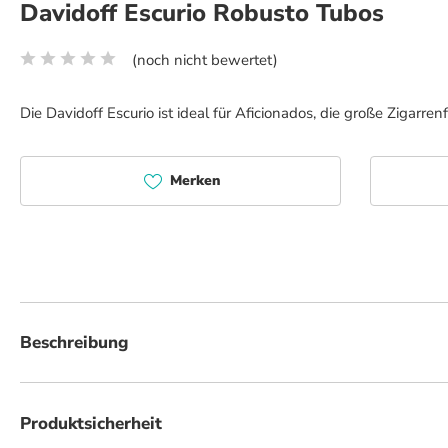
Davidoff Escurio Robusto Tubos
(noch nicht bewertet)
Durchschnittliche Bewertung von 0 von 5 Sternen
Die Davidoff Escurio ist ideal für Aficionados, die große Zigar
Merken
Beschreibung
Die Davidoff Escurio Robusto Zigarre im Tubos bietet ein außergewöhnlich
brasilianischen Tabak und süßen Mata-Fina-Tabak mit cremigen dominikan
Produktsicherheit
an wird Sie die Mischung aus würzigen und süßen Aromen fesseln und in i