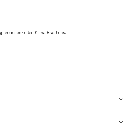
t vom speziellen Klima Brasiliens.
immt. Diese meisterhaft gefertigte Zigarre vereint würzigen
Balance hinzu, die das Geschmackserlebnis perfekt abrundet. Von Anfang
ern. Die Präsentation in einem Tubos macht sie auch ideal für