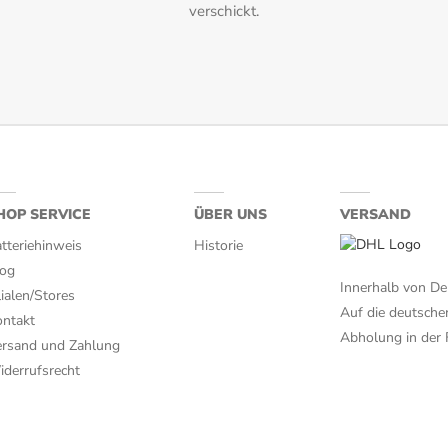
verschickt.
dunkle Schokolade
HOP SERVICE
ÜBER UNS
VERSAND
tteriehinweis
Historie
log
Innerhalb von De
lialen/Stores
Auf die deutsche
ntakt
Abholung in der F
rsand und Zahlung
derrufsrecht