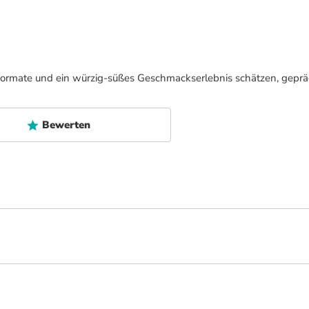
renformate und ein würzig-süßes Geschmackserlebnis schätzen, gepräg
Bewerten
es Erlebnis, das Sie auf eine Reise voller neuer Reize und Empfindungen mitn
ischen Sorten. Das dunkle, ölige ecuadorianische Deckblatt fügt eine süße 
hren Bann ziehen, um Ihnen ein unvergleichliches Geschmackserlebnis zu lief