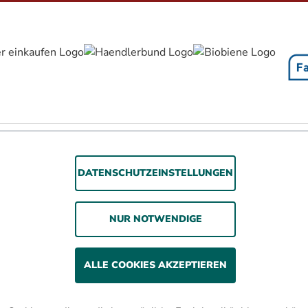
rrierefreiheitserklärung
Jugendschutz
Impressum
Datenschutz
A
DATENSCHUTZEINSTELLUNGEN
© 2026 WOLSDORFF TOBACCO GmbH
Rauchen gefährdet die Gesundheit. Wir verkaufen
NUR NOTWENDIGE
unsere Produkte nur an erwachsene Personen und nicht
an Minderjährige.
ALLE COOKIES AKZEPTIEREN
ehrwertsteuer zzgl. Versandkosten und ggf. Nachnahmegebühren, we
* In diesen Preisen sind 3% Kistenrabatt eingerechnet.