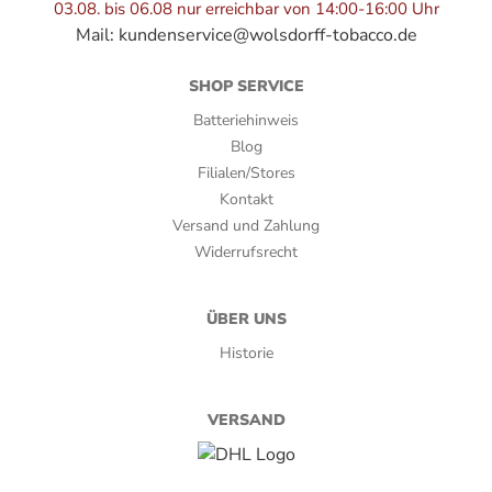
03.08. bis 06.08 nur erreichbar von 14:00-16:00 Uhr
Ringmaß:
Mail:
kundenservice@wolsdorff-tobacco.de
46
SHOP SERVICE
Stärke:
Batteriehinweis
Blog
4
Filialen/Stores
Umblatt:
Kontakt
Versand und Zahlung
Nicaragua Jalapa
Widerrufsrecht
Verpackungsart:
ÜBER UNS
Cellophan, Kiste, Pappetui
Historie
Zigarrenserie:
Nicaragua
VERSAND