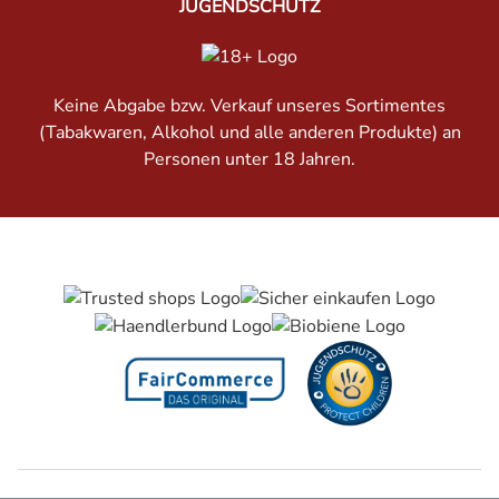
JUGENDSCHUTZ
Keine Abgabe bzw. Verkauf unseres Sortimentes
(Tabakwaren, Alkohol und alle anderen Produkte) an
Personen unter 18 Jahren.