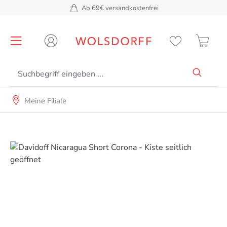
Ab 69€ versandkostenfrei
alt springen
Meine Filiale
Bildergalerie überspringen