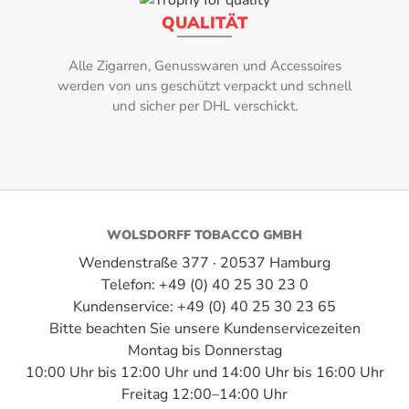
Befeuchtung z
QUALITÄT
Humidipaks ve
Dominikanische Republik
mit einem Inh
Alle Zigarren, Genusswaren und Accessoires
sich zur Befeuc
Hersteller:
werden von uns geschützt verpackt und schnell
ca. 25 Zig
Davidoff Geneva
und sicher per DHL verschickt.
cmBefeuchtung
Intensität:
4
Länge:
WOLSDORFF TOBACCO GMBH
9,50 cm
Wendenstraße 377 · 20537 Hamburg
Marke:
Telefon: +49 (0) 40 25 30 23 0
Kundenservice: +49 (0) 40 25 30 23 65
Davidoff
Bitte beachten Sie unsere Kundenservicezeiten
Montag bis Donnerstag
Rauchdauer:
10:00 Uhr bis 12:00 Uhr und 14:00 Uhr bis 16:00 Uhr
20-35 Minuten
Freitag 12:00–14:00 Uhr