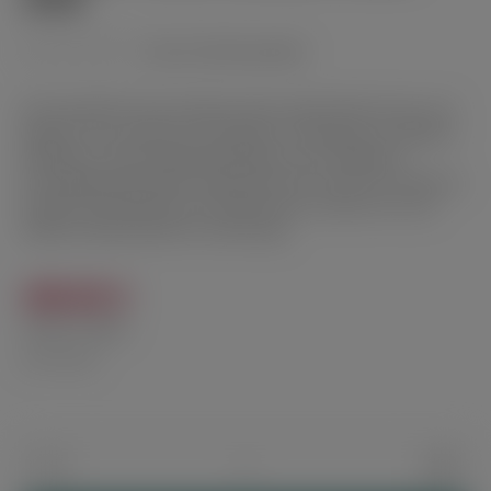
2026
(noch nicht bewertet)
Durchschnittliche Bewertung von 0 von 5 Sternen
Der Davidoff Travel Humidor Urban bietet Platz für bis zu 8
Zigarren und schützt sie auf Reisen zuverlässig vor äußeren
Einflüssen. Hochwertige Materialien, eine integrierte
Feuchtigkeitskontrolle mit Boveda Pack sowie ein modernes
Design mit praktischem Schulterriemen machen ihn zum
idealen Reisehumidor für unterwegs.
490,00 €
Inhalt:
1 Stück
inkl. MwSt.
Produkt Anzahl: Gib den gewünschten Wert 