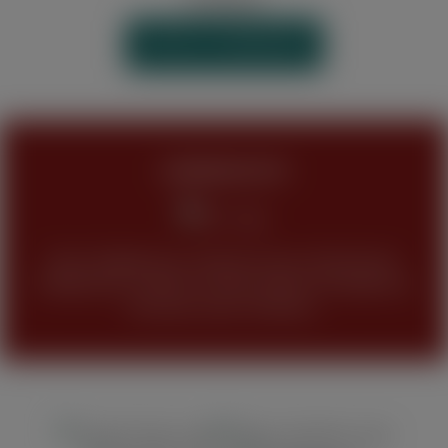
WIDERRUF
VERTRAG WIDERRUFEN
JUGENDSCHUTZ
Keine Abgabe bzw. Verkauf unseres Sortimentes
(Tabakwaren, Alkohol und alle anderen Produkte) an
Personen unter 18 Jahren.