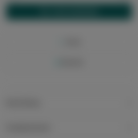
IN DEN WARENKORB
Merken
Bewerten
Beschreibung
Der Davidoff Travel Humidor Urban wurde für
Zigarrenliebhaber entwickelt, die ihre Zigarren auch
Produktsicherheit
unterwegs sicher aufbewahren möchten. Der hochwertige