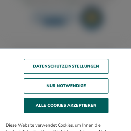
Barrierefreiheitserklärung
Jugendschutz
Impressum
Datenschutz
AGB
DATENSCHUTZEINSTELLUNGEN
© 2026 WOLSDORFF TOBACCO GmbH
NUR NOTWENDIGE
Rauchen gefährdet die Gesundheit. Wir verkaufen
unsere Produkte nur an erwachsene Personen und nicht
an Minderjährige.
ALLE COOKIES AKZEPTIEREN
Alle Preise inkl. gesetzl. Mehrwertsteuer zzgl. Versandkosten
und ggf. Nachnahmegebühren, wenn nicht anders
Diese Website verwendet Cookies, um Ihnen die
beschrieben.