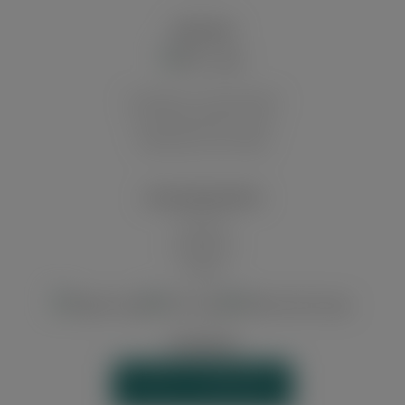
8,20 cm
VERSAND
Marke:
Montecristo
Innerhalb von Deutschland
Rauchdauer:
Auf die deutschen Inseln
Abholung in der Filiale
10-15 Minuten
Stärke:
ZAHLUNGSARTEN
3
Vorkasse
Kreditkarte
Umblatt:
Paypal
Kuba
Zigarillo Serie:
WIDERRUF
Limited Edition , Year of the Snake
VERTRAG WIDERRUFEN