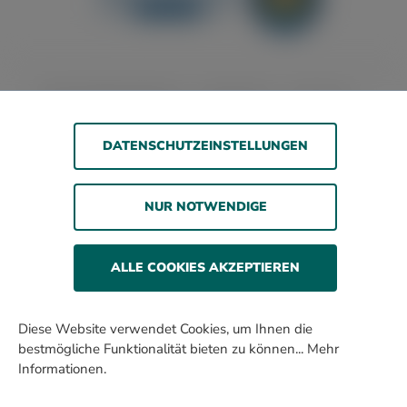
Barrierefreiheitserklärung
Jugendschutz
Impressum
Datenschutz
AGB
DATENSCHUTZEINSTELLUNGEN
© 2026 WOLSDORFF TOBACCO GmbH
NUR NOTWENDIGE
Rauchen gefährdet die Gesundheit. Wir verkaufen
unsere Produkte nur an erwachsene Personen und nicht
an Minderjährige.
ALLE COOKIES AKZEPTIEREN
Alle Preise inkl. gesetzl. Mehrwertsteuer zzgl. Versandkosten
und ggf. Nachnahmegebühren, wenn nicht anders
Diese Website verwendet Cookies, um Ihnen die
beschrieben.
bestmögliche Funktionalität bieten zu können...
Mehr
* In diesen Preisen sind 3% Kistenrabatt eingerechnet.
Informationen
.