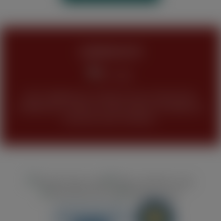
JUGENDSCHUTZ
Keine Abgabe bzw. Verkauf unseres Sortimentes
(Tabakwaren, Alkohol und alle anderen Produkte) an
Personen unter 18 Jahren.