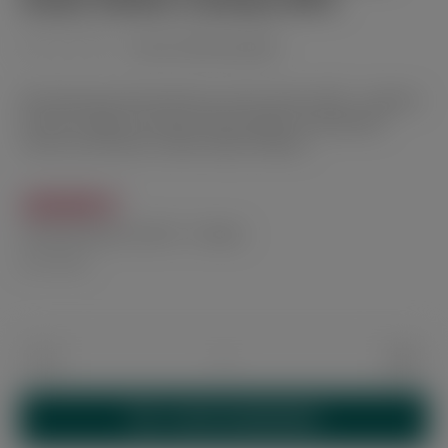
Snake Edición Limitada 66’S
(noch nicht bewertet)
Durchschnittliche Bewertung von 0 von 5 Sternen
Die Montecristo Short 66 Year of the Snake 2025 – limitierte
Premium-Zigarre mit edler Holzschatulle, einzigartigem
Aroma und feinsten Vuelta-Abajo-Tabaken.
120,00 €
Inhalt:
66 Stück
(1,82 € / 1 Stück)
inkl. MwSt.
Produkt Anzahl: Gib den gewünschten Wert 
IN DEN WARENKORB