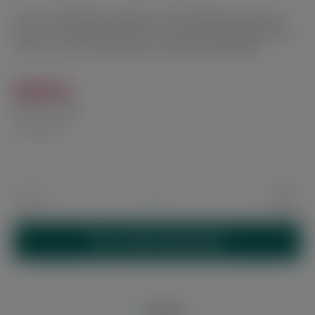
Das mit Rindsleder bezogene Pearl Zigarettenetui in grey
leather - lizard bietet Platz für 9 normal große Zigaretten bis
100’s und ist für unterwegs ein praktischer Begleiter.
89,00 €
Inhalt:
1 Stück
inkl. MwSt.
Produkt Anzahl: Gib den gewünschten Wert 
IN DEN WARENKORB
Merken