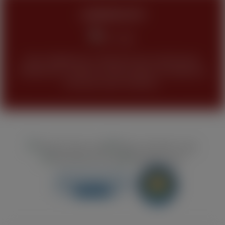
JUGENDSCHUTZ
Keine Abgabe bzw. Verkauf unseres Sortimentes
(Tabakwaren, Alkohol und alle anderen Produkte) an
Personen unter 18 Jahren.