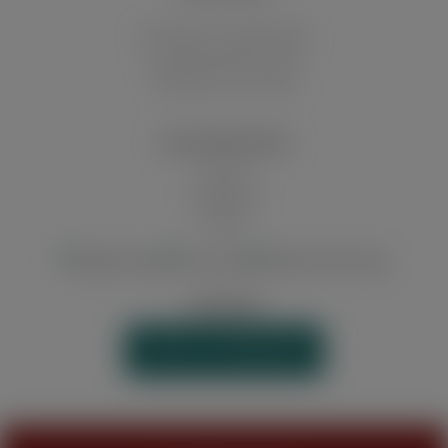
Innerhalb von Deutschland
Auf die deutschen Inseln
Abholung in der Filiale
ZAHLUNGSARTEN
Vorkasse
Kreditkarte
Paypal
WIDERRUF
VERTRAG WIDERRUFEN