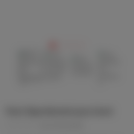
Pearl Zigarettenetui grey lizard
(noch nicht bewertet)
Durchschnittliche Bewertung von 0 von 5 Sternen