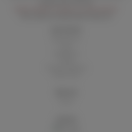
Freitag 12:00–14:00 Uhr
03.08. bis 06.08 nur erreichbar von 14:00-16:00 Uhr
Mail:
kundenservice@wolsdorff-tobacco.de
SHOP SERVICE
Batteriehinweis
Blog
Filialen/Stores
Kontakt
Versand und Zahlung
Widerrufsrecht
ÜBER UNS
Historie
VERSAND