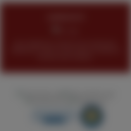
JUGENDSCHUTZ
Keine Abgabe bzw. Verkauf unseres Sortimentes
(Tabakwaren, Alkohol und alle anderen Produkte) an
Personen unter 18 Jahren.