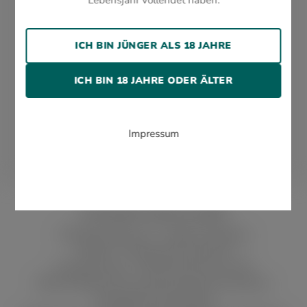
werden von uns geschützt verpackt und schnell
und sicher per DHL verschickt.
Inhalt in St.:
ICH BIN JÜNGER ALS 18 JAHRE
1
QUALITÄT
Marke:
ICH BIN 18 JAHRE ODER ÄLTER
Alle Zigarren, Genusswaren und Accessoires
werden von uns geschützt verpackt und schnell
Pearl
und sicher per DHL verschickt.
Material:
Impressum
Edelstahl
WOLSDORFF TOBACCO GMBH
Wendenstraße 377 · 20537 Hamburg
Telefon: +49 (0) 40 25 30 23 0
Kundenservice: +49 (0) 40 25 30 23 65
Bitte beachten Sie unsere Kundenservicezeiten
Montag bis Donnerstag