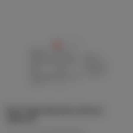
Pearl Zigarettenetui schwarz
100er/12