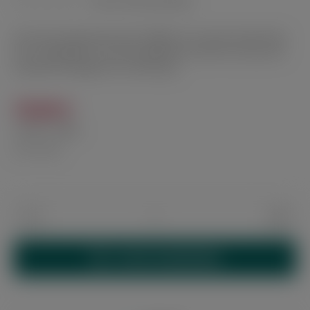
(noch nicht bewertet)
Durchschnittliche Bewertung von 0 von 5 Sternen
Das Pearl Zigarettenetui PE 28903-10 in black bietet Platz
für 12 Zigaretten von Normalgröße bis 100 mm und ist ein
praktischer Begleiter für unterwegs.
75,00 €
Inhalt:
1 Stück
inkl. MwSt.
Produkt Anzahl: Gib den gewünschten Wert 
IN DEN WARENKORB