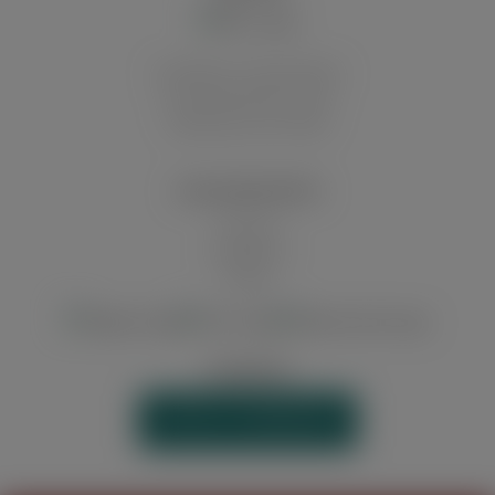
Innerhalb von Deutschland
Auf die deutschen Inseln
Abholung in der Filiale
ZAHLUNGSARTEN
Vorkasse
Kreditkarte
Paypal
WIDERRUF
VERTRAG WIDERRUFEN