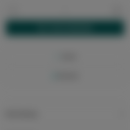
Produkt Anzahl: Gib den gewünschten Wert 
IN DEN WARENKORB
Merken
Bewerten
Beschreibung
Dieses Pfeifenbesteck im Chrom/Holzdesign und in gerade Form ist