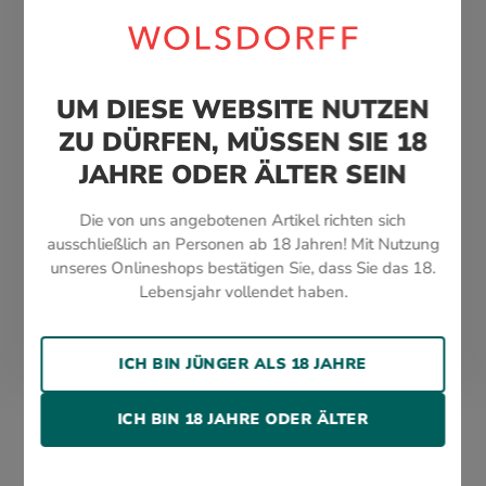
VERSAND
Alle Zigarren, Genusswaren und Accessoires
UM DIESE WEBSITE NUTZEN
werden von uns geschützt verpackt und schnell
und sicher per DHL verschickt.
ZU DÜRFEN, MÜSSEN SIE 18
JAHRE ODER ÄLTER SEIN
QUALITÄT
Die von uns angebotenen Artikel richten sich
Alle Zigarren, Genusswaren und Accessoires
ausschließlich an Personen ab 18 Jahren! Mit Nutzung
werden von uns geschützt verpackt und schnell
unseres Onlineshops bestätigen Sie, dass Sie das 18.
und sicher per DHL verschickt.
Lebensjahr vollendet haben.
ICH BIN JÜNGER ALS 18 JAHRE
ICH BIN 18 JAHRE ODER ÄLTER
WOLSDORFF TOBACCO GMBH
Wendenstraße 377 · 20537 Hamburg