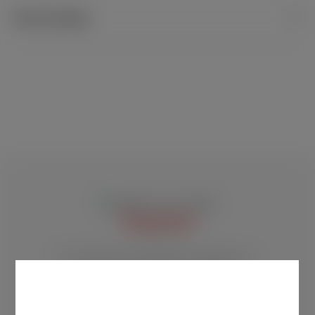
ein 3-teiliges und unverzichtbares Accessoire für jeden Pfeifenraucher.
Bewertungen
Es besteht aus einem Dorn zum Auflockern des Tabaks, einem
Stopfer zum Bestücken und zum Nachstopfen des Tabaks und aus
einem Löffeln zum Ausräumen der abgekühlten Asche und
Bewerten Sie dieses Produkt!
Tabakresten.
Teilen Sie Ihre Erfahrungen mit anderen Kunden.
Form:
BEWERTUNG SCHREIBEN
gerade
Material:
Holz / Chrom
TRADITION
Noch keine Bewertung verfügbar!
Zusatz:
3-teilig
Über 100 Jahre Rauchkultur, Tabakwaren-
Tradition und fachlich kompetente
Kundenberatung durch hervorragende
Mitarbeiterinnen und Mitarbeiter.