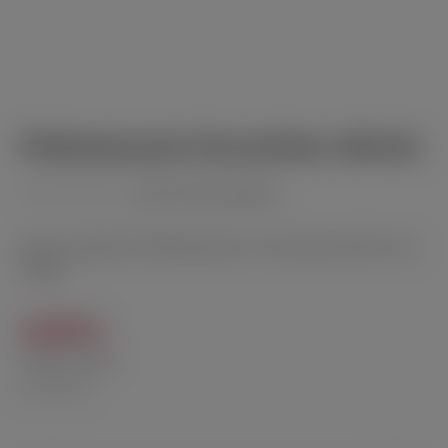
Pfeifenbesteck Chrom/Holz 491141
(noch nicht bewertet)
Durchschnittliche Bewertung von 0 von 5 Sternen
Dieses praktische Pfeifenbesteck in Chrom/Holz 491141 ist
3teilig.
14,00 €
Inhalt:
1 Stück
inkl. MwSt.