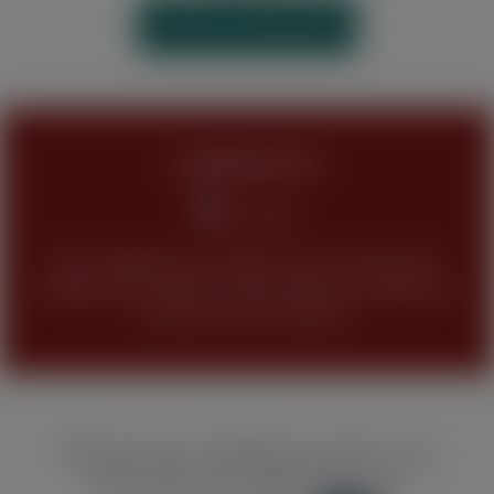
VERTRAG WIDERRUFEN
JUGENDSCHUTZ
Keine Abgabe bzw. Verkauf unseres Sortimentes
(Tabakwaren, Alkohol und alle anderen Produkte) an
Personen unter 18 Jahren.