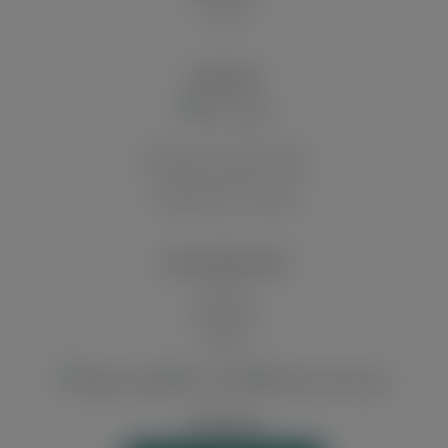
Historie
VERSAND
Innerhalb von Deutschland
Auf die deutschen Inseln
Abholung in der Filiale
ZAHLUNGSARTEN
Vorkasse
Kreditkarte
Paypal
WIDERRUF