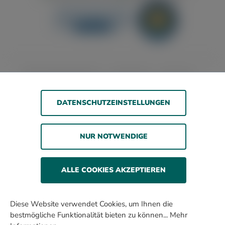
Barrierefreiheitserklärung
Jugendschutz
Impressum
Datenschutz
AGB
DATENSCHUTZEINSTELLUNGEN
© 2026 WOLSDORFF TOBACCO GmbH
NUR NOTWENDIGE
Rauchen gefährdet die Gesundheit. Wir verkaufen
unsere Produkte nur an erwachsene Personen und nicht
an Minderjährige.
ALLE COOKIES AKZEPTIEREN
Alle Preise inkl. gesetzl. Mehrwertsteuer zzgl. Versandkosten
und ggf. Nachnahmegebühren, wenn nicht anders
Diese Website verwendet Cookies, um Ihnen die
beschrieben.
bestmögliche Funktionalität bieten zu können...
Mehr
* In diesen Preisen sind 3% Kistenrabatt eingerechnet.