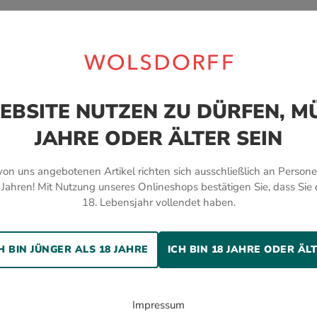
EBSITE NUTZEN ZU DÜRFEN, MÜ
Bewerten Sie dieses Produkt!
JAHRE ODER ÄLTER SEIN
von uns angebotenen Artikel richten sich ausschließlich an Person
 Jahren! Mit Nutzung unseres Onlineshops bestätigen Sie, dass Sie 
18. Lebensjahr vollendet haben.
H BIN JÜNGER ALS 18 JAHRE
ICH BIN 18 JAHRE ODER ÄL
VERSAND
Alle Zigarren, Genusswaren
und Accessoires werden von
Impressum