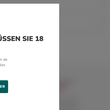
SSEN SIE 18
en ab
das
TER
QUALITÄT
Alle Zigarren, Genusswaren
und Accessoires werden von