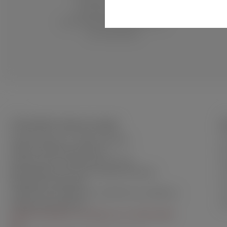
fachlich kompetente
Kundenberatung durch
hervorragende Mitarbeiterinnen
und Mitarbeiter.
WOLSDORFF TOBACCO GMBH
S
Wendenstraße 377 · 20537 Hamburg
Ba
Telefon: +49 (0) 40 25 30 23 0
B
Kundenservice: +49 (0) 40 25 30 23 65
Fi
Bitte beachten Sie unsere Kundenservicezeiten
Ko
Montag bis Donnerstag
Ve
10:00 Uhr bis 12:00 Uhr und 14:00 Uhr bis 16:00 Uhr
Freitag 12:00–14:00 Uhr
Wi
03.08. bis 06.08 nur erreichbar von 14:00-16:00
Uhr