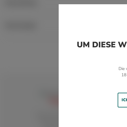
Beschreibung
Bewertungen
UM DIESE W
Teilen Sie Ihre Erfahrungen mit anderen Kunden.
Die 
18
BEWERTUNG SCHREIBEN
IC
TRADITION
Noch keine Bewertung verfügbar!
Über 100 Jahre Rauchkultur,
Tabakwaren-Tradition und