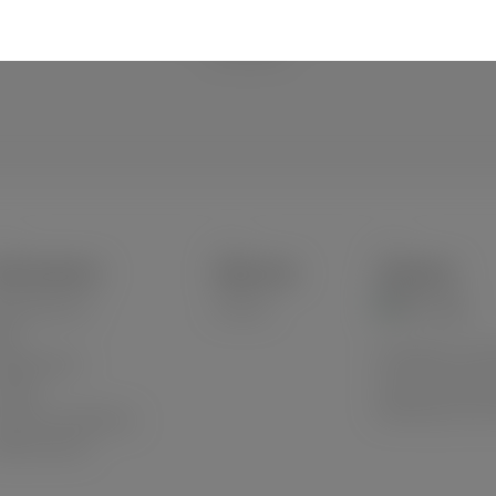
uns geschützt verpackt und
schnell und sicher per DHL
verschickt.
HOP SERVICE
ÜBER UNS
VERSAND
tteriehinweis
Historie
log
Innerhalb von De
lialen/Stores
Auf die deutsche
ntakt
Abholung in der F
rsand und Zahlung
derrufsrecht