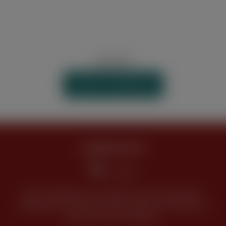
WIDERRUF
VERTRAG WIDERRUFEN
JUGENDSCHUTZ
Keine Abgabe bzw. Verkauf unseres Sortimentes
(Tabakwaren, Alkohol und alle anderen Produkte) an
Personen unter 18 Jahren.