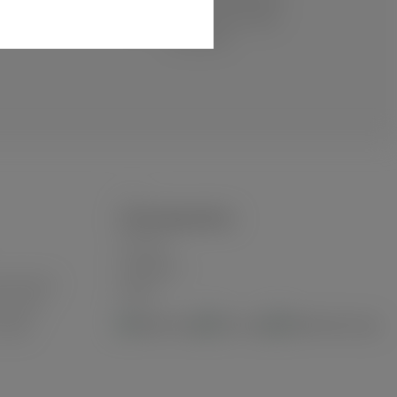
uns geschützt verpackt und
schnell und sicher per DHL
verschickt.
ZAHLUNGSARTEN
Vorkasse
Kreditkarte
utschland
Paypal
n Inseln
iliale