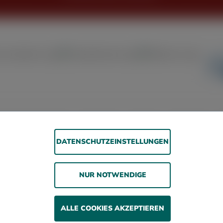
rrierefreiheitserklärung
Jugendschutz
Impressum
Datenschutz
A
DATENSCHUTZEINSTELLUNGEN
© 2026 WOLSDORFF TOBACCO GmbH
Rauchen gefährdet die Gesundheit. Wir verkaufen
NUR NOTWENDIGE
unsere Produkte nur an erwachsene Personen und nicht
an Minderjährige.
ALLE COOKIES AKZEPTIEREN
ehrwertsteuer zzgl. Versandkosten und ggf. Nachnahmegebühren, we