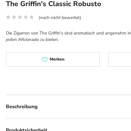
The Griffin's Classic Robusto
(noch nicht bewertet)
Durchschnittliche Bewertung von 0 von 5 Sternen
Die Zigarren von The Griffin's sind aromatisch und angenehm 
jeden Aficionado zu bieten.
Merken
Beschreibung
Entdecken Sie The Griffin's Zigarren, eine beliebte Wahl mit Schweizer Wur
und bieten in ihren vielfältigen Formaten eine überraschend breite Palett
Produktsicherheit