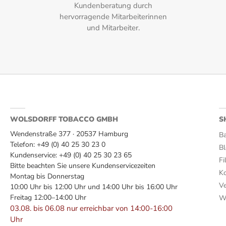
Kundenberatung durch
Connecticut Ecuador
hervorragende Mitarbeiterinnen
und Mitarbeiter.
Einlage:
Dominikanische Republik
Format:
Robusto
Geschmack:
WOLSDORFF TOBACCO GMBH
S
Wendenstraße 377 · 20537 Hamburg
Leder, Zedernholz, cremiges Rauchvolumen, geröstete Nüsse
Ba
Telefon: +49 (0) 40 25 30 23 0
B
Herkunftsland:
Kundenservice: +49 (0) 40 25 30 23 65
Fi
Bitte beachten Sie unsere Kundenservicezeiten
Ko
Dominikanische Republik
Montag bis Donnerstag
Ve
10:00 Uhr bis 12:00 Uhr und 14:00 Uhr bis 16:00 Uhr
Hersteller:
Freitag 12:00–14:00 Uhr
Wi
03.08. bis 06.08 nur erreichbar von 14:00-16:00
The Griffin's
Uhr