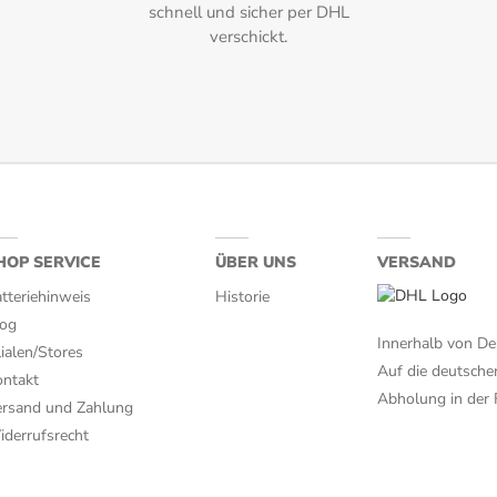
schnell und sicher per DHL
verschickt.
HOP SERVICE
ÜBER UNS
VERSAND
tteriehinweis
Historie
log
Innerhalb von De
lialen/Stores
Auf die deutsche
ntakt
Abholung in der F
rsand und Zahlung
derrufsrecht