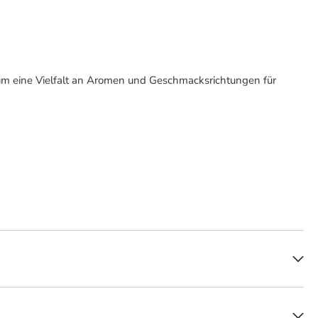
um eine Vielfalt an Aromen und Geschmacksrichtungen für
ic Serie zeichnen sich durch ihre milde bis mittelkräftige Intensität aus
teht für Zigarren mit besonders ausgewogenen und feinen Aromen sowie