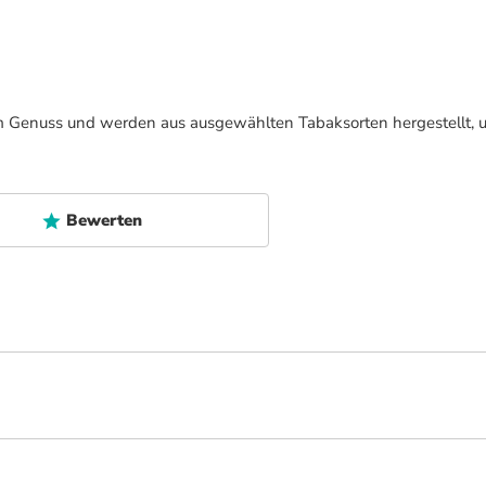
im Genuss und werden aus ausgewählten Tabaksorten hergestellt, 
Bewerten
zeln, die bis ins Jahr 1984 zurückreichen. Die Zigarren der The Griffin's Class
e feinster Unterschiede in Aroma und Körper. Diese Serie von The Griffin's s