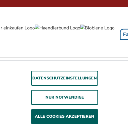
rrierefreiheitserklärung
Jugendschutz
Impressum
Datenschutz
A
DATENSCHUTZEINSTELLUNGEN
© 2026 WOLSDORFF TOBACCO GmbH
Rauchen gefährdet die Gesundheit. Wir verkaufen
NUR NOTWENDIGE
unsere Produkte nur an erwachsene Personen und nicht
an Minderjährige.
ALLE COOKIES AKZEPTIEREN
ehrwertsteuer zzgl. Versandkosten und ggf. Nachnahmegebühren, we
* In diesen Preisen sind 3% Kistenrabatt eingerechnet.