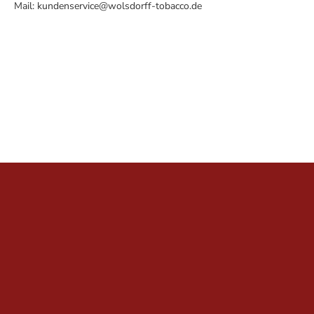
Mail:
kundenservice@wolsdorff-tobacco.de
Intensität:
2
Länge:
12,70 cm
Marke:
The Griffin's
Rauchdauer:
40-60 Minuten
Ringmaß:
50
Stärke: