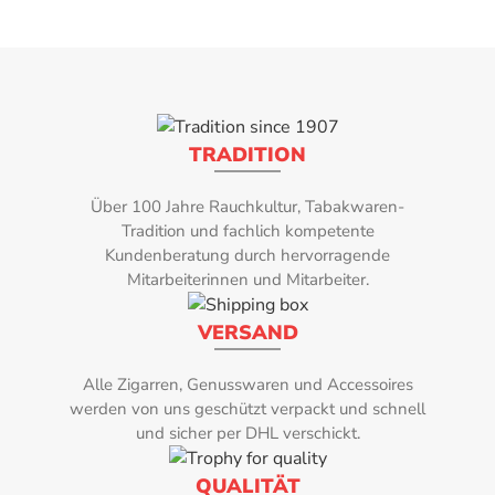
BEWERTUNG SCHREIBEN
Tauchen Sie ein in diese meisterhaft kreierte Tabakmischung und
genießen Sie die Finesse der WOLSDORFF Eigenmarke Blau. Ein
Pfeifengenuss, der nicht nur die Vorlieben von Tabakliebhabern
anspricht, sondern auch für jene, die auf der Suche nach einer
raffinierten und fruchtigen Tabakkomposition sind, die ihre
TRADITION
Pfeifenmomente zu etwas Besonderem macht.
Noch keine Bewertung verfügbar!
Über 100 Jahre Rauchkultur, Tabakwaren-
Aromatisierung Intensität:
Tradition und fachlich kompetente
Kundenberatung durch hervorragende
3
Mitarbeiterinnen und Mitarbeiter.
Inhalt in Gr:
VERSAND
100g
Alle Zigarren, Genusswaren und Accessoires
Marke:
werden von uns geschützt verpackt und schnell
und sicher per DHL verschickt.
WOLSDORFF
QUALITÄT
Raumnote: