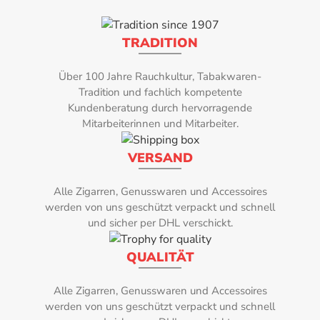
Entdecken Sie die Finesse und den Geschmack dieser Zigarre, die
sorgfältig kreiert wurde, um Ihre Raucherfahrung zu bereichern. Die
TRADITION
Reserva Bundle Half Gordo ist mehr als nur eine Zigarre – sie ist ein
Noch keine Bewertung verfügbar!
kostengünstiges Ticket zu einem genussvollen Raucherlebnis.
Über 100 Jahre Rauchkultur, Tabakwaren-
Tradition und fachlich kompetente
Deckblatt:
Kundenberatung durch hervorragende
Mitarbeiterinnen und Mitarbeiter.
Connecticut Brown (Ecuador)
VERSAND
Einlage:
Dominikanischer Olor, Piloto Dominicano
Alle Zigarren, Genusswaren und Accessoires
werden von uns geschützt verpackt und schnell
Format:
und sicher per DHL verschickt.
Half Gordo
QUALITÄT
Geschmack:
Alle Zigarren, Genusswaren und Accessoires
Holz, Röstaromen, nussige Nuancen
werden von uns geschützt verpackt und schnell