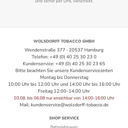
und sicher per DHL verschickt.
Herkunftsland:
Dominikanische Republik
Hersteller:
WOLSDORFF
WOLSDORFF TOBACCO GMBH
Intensität:
Wendenstraße 377 · 20537 Hamburg
Telefon: +49 (0) 40 25 30 23 0
2
Kundenservice: +49 (0) 40 25 30 23 65
Länge:
Bitte beachten Sie unsere Kundenservicezeiten
Montag bis Donnerstag
10,00 cm
10:00 Uhr bis 12:00 Uhr und 14:00 Uhr bis 16:00 Uhr
Freitag 12:00–14:00 Uhr
Marke:
03.08. bis 06.08 nur erreichbar von 14:00-16:00 Uhr
WOLSDORFF
Mail:
kundenservice@wolsdorff-tobacco.de
Rauchdauer:
SHOP SERVICE
45 Minuten
Batteriehinweis