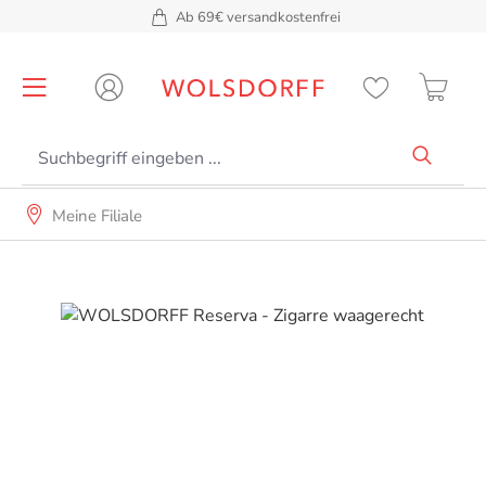
Ab 69€ versandkostenfrei
alt springen
Meine Filiale
Bildergalerie überspringen