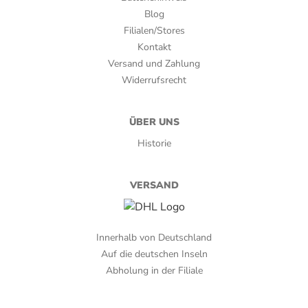
Blog
Ringmaß:
Filialen/Stores
Kontakt
60
Versand und Zahlung
Stärke:
Widerrufsrecht
1
ÜBER UNS
Umblatt:
Historie
Olor Dominikanische Republik
VERSAND
Verpackungsart:
Bundle, Cellophan
Innerhalb von Deutschland
Zigarrenserie:
Auf die deutschen Inseln
WOLSDORFF Reserva
Abholung in der Filiale