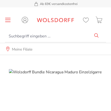
Ab 69€ versandkostenfrei
alt springen
Meine Filiale
Bildergalerie überspringen