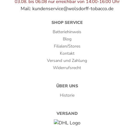
3
03.08. bis 06.08 nur erreichbar von 14:00-16:00 Uhr
Mail:
kundenservice@wolsdorff-tobacco.de
Länge:
SHOP SERVICE
15,00 cm
Batteriehinweis
Marke:
Blog
Filialen/Stores
WOLSDORFF
Kontakt
Rauchdauer:
Versand und Zahlung
Widerrufsrecht
60-70 Minuten
Ringmaß:
ÜBER UNS
54
Historie
Stärke:
VERSAND
2,5
Umblatt: