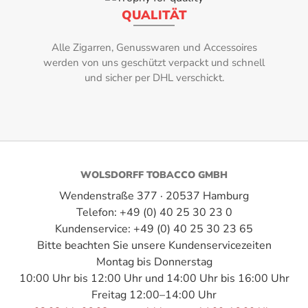
Einlage:
QUALITÄT
Nicaragua (Jalapa, Esteli)
Alle Zigarren, Genusswaren und Accessoires
werden von uns geschützt verpackt und schnell
Format:
und sicher per DHL verschickt.
Toro
Geschmack:
subtile Süße, würzig
Herkunftsland:
WOLSDORFF TOBACCO GMBH
Wendenstraße 377 · 20537 Hamburg
Nicaragua
Telefon: +49 (0) 40 25 30 23 0
Hersteller:
Kundenservice: +49 (0) 40 25 30 23 65
Bitte beachten Sie unsere Kundenservicezeiten
WOLSDORFF
Montag bis Donnerstag
10:00 Uhr bis 12:00 Uhr und 14:00 Uhr bis 16:00 Uhr
Intensität:
Freitag 12:00–14:00 Uhr