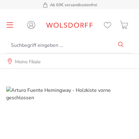
Ab 69€ versandkostenfrei
alt springen
Meine Filiale
Bildergalerie überspringen