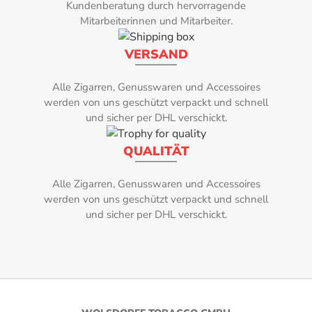
von Dermerara Zucker, Kaffee, Tabak mit
arbeitende M
Kundenberatung durch hervorragende
4
kandierten Zitrusfrüchten
Dadurch wird 
Mitarbeiterinnen und Mitarbeiter.
gewählte Feucht
Länge:
zuverlässig
VERSAND
Humidipak
11,50 cm
Feuchtigkeit
Alle Zigarren, Genusswaren und Accessoires
Marke:
Behälter mi
werden von uns geschützt verpackt und schnell
und sicher per DHL verschickt.
und keine 
Arturo Fuente
Befeuchtung z
QUALITÄT
Rauchdauer:
Humidipaks ve
mit einem Inh
25-35 Minuten
Alle Zigarren, Genusswaren und Accessoires
sich zur Befeuc
werden von uns geschützt verpackt und schnell
ca. 25 Zig
Ringmaß:
und sicher per DHL verschickt.
cmBefeuchtung
53
Stärke:
4