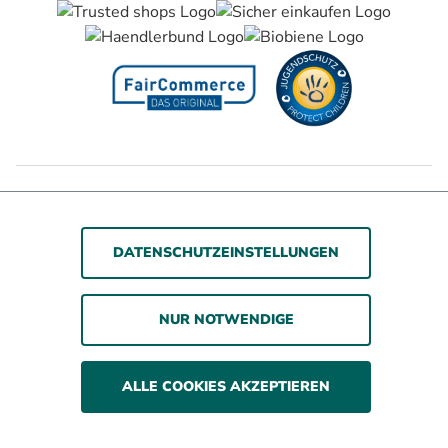
Barrierefreiheitserklärung
Jugendschutz
Impressum
Datenschutz
AGB
DATENSCHUTZEINSTELLUNGEN
© 2026 WOLSDORFF TOBACCO GmbH
NUR NOTWENDIGE
Rauchen gefährdet die Gesundheit. Wir verkaufen
unsere Produkte nur an erwachsene Personen und nicht
an Minderjährige.
ALLE COOKIES AKZEPTIEREN
Alle Preise inkl. gesetzl. Mehrwertsteuer zzgl. Versandkosten
und ggf. Nachnahmegebühren, wenn nicht anders