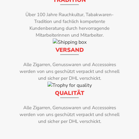
TRADITION
Einlage:
an Mauritius Melasse.Der Geschmack ist
enthält eine
vielschichtig: Trockene Früchte,
natürlichen Sa
Dominikanische Republik
Über 100 Jahre Rauchkultur, Tabakwaren-
geröstete Nüsse, Karamel und ein Hauch
die durch ei
Tradition und fachlich kompetente
Format:
von Dermerara Zucker, Kaffee, Tabak mit
arbeitende M
Kundenberatung durch hervorragende
kandierten Zitrusfrüchten
Dadurch wird 
Mitarbeiterinnen und Mitarbeiter.
Corona
gewählte Feucht
zuverlässig
VERSAND
Geschmack:
Humidipak
Creme, Eukalyptus, Holz, Kaffee, dezente Süße
Feuchtigkeit
Alle Zigarren, Genusswaren und Accessoires
Behälter mi
werden von uns geschützt verpackt und schnell
Herkunftsland:
und sicher per DHL verschickt.
und keine 
Befeuchtung z
Dominikanische Republik
QUALITÄT
Humidipaks ve
Hersteller:
mit einem Inh
Alle Zigarren, Genusswaren und Accessoires
sich zur Befeuc
Arturo Fuente
werden von uns geschützt verpackt und schnell
ca. 25 Zig
und sicher per DHL verschickt.
cmBefeuchtung
Intensität:
4