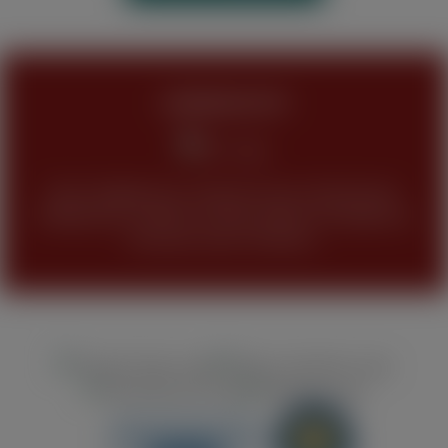
JUGENDSCHUTZ
Keine Abgabe bzw. Verkauf unseres Sortimentes
(Tabakwaren, Alkohol und alle anderen Produkte) an
Personen unter 18 Jahren.