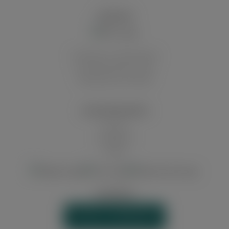
VERSAND
Innerhalb von Deutschland
Auf die deutschen Inseln
Abholung in der Filiale
ZAHLUNGSARTEN
Vorkasse
Kreditkarte
Paypal
WIDERRUF
VERTRAG WIDERRUFEN