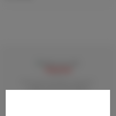
Bewerten Sie dieses Produkt!
Teilen Sie Ihre Erfahrungen mit anderen Kunden.
BEWERTUNG SCHREIBEN
TRADITION
Noch keine Bewertung verfügbar!
Über 100 Jahre Rauchkultur, Tabakwaren-
Tradition und fachlich kompetente
Kundenberatung durch hervorragende
Mitarbeiterinnen und Mitarbeiter.
VERSAND