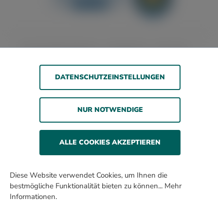
Barrierefreiheitserklärung
Jugendschutz
Impressum
Datenschutz
AGB
DATENSCHUTZEINSTELLUNGEN
© 2026 WOLSDORFF TOBACCO GmbH
NUR NOTWENDIGE
Rauchen gefährdet die Gesundheit. Wir verkaufen
unsere Produkte nur an erwachsene Personen und nicht
an Minderjährige.
ALLE COOKIES AKZEPTIEREN
Alle Preise inkl. gesetzl. Mehrwertsteuer zzgl. Versandkosten
und ggf. Nachnahmegebühren, wenn nicht anders
Diese Website verwendet Cookies, um Ihnen die
beschrieben.
bestmögliche Funktionalität bieten zu können...
Mehr
* In diesen Preisen sind 3% Kistenrabatt eingerechnet.
Informationen
.