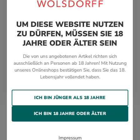
Alle Zigarren, Genusswaren und Accessoires
werden von uns geschützt verpackt und schnell
UM DIESE WEBSITE NUTZEN
und sicher per DHL verschickt.
ZU DÜRFEN, MÜSSEN SIE 18
QUALITÄT
JAHRE ODER ÄLTER SEIN
Alle Zigarren, Genusswaren und Accessoires
Die von uns angebotenen Artikel richten sich
werden von uns geschützt verpackt und schnell
ausschließlich an Personen ab 18 Jahren! Mit Nutzung
und sicher per DHL verschickt.
unseres Onlineshops bestätigen Sie, dass Sie das 18.
Lebensjahr vollendet haben.
ICH BIN JÜNGER ALS 18 JAHRE
WOLSDORFF TOBACCO GMBH
ICH BIN 18 JAHRE ODER ÄLTER
Wendenstraße 377 · 20537 Hamburg
Telefon: +49 (0) 40 25 30 23 0
Kundenservice: +49 (0) 40 25 30 23 65
Impressum