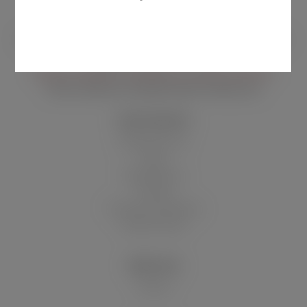
Bitte beachten Sie unsere Kundenservicezeiten
Montag bis Donnerstag
10:00 Uhr bis 12:00 Uhr und 14:00 Uhr bis 16:00 Uhr
Freitag 12:00–14:00 Uhr
03.08. bis 06.08 nur erreichbar von 14:00-16:00 Uhr
Mail:
kundenservice@wolsdorff-tobacco.de
SHOP SERVICE
Batteriehinweis
Blog
Filialen/Stores
Kontakt
Versand und Zahlung
Widerrufsrecht
ÜBER UNS
Historie