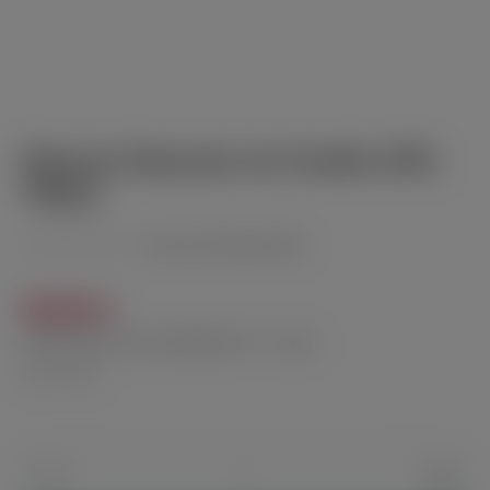
Botucal Seleccion de Familia 43%
700ml
(noch nicht bewertet)
Durchschnittliche Bewertung von 0 von 5 Sternen
55,50 €
Inhalt:
0.001 Liter
(55.500,00 € / 1 Liter)
inkl. MwSt.
Produkt Anzahl: Gib den gewünschten Wert 