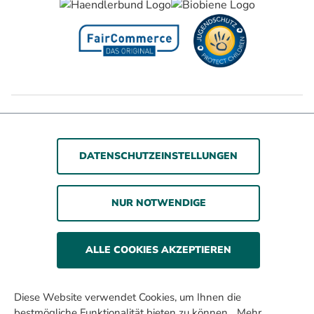
Barrierefreiheitserklärung
Jugendschutz
Impressum
Datenschutz
AGB
DATENSCHUTZEINSTELLUNGEN
© 2026 WOLSDORFF TOBACCO GmbH
NUR NOTWENDIGE
Rauchen gefährdet die Gesundheit. Wir verkaufen
unsere Produkte nur an erwachsene Personen und nicht
an Minderjährige.
ALLE COOKIES AKZEPTIEREN
Alle Preise inkl. gesetzl. Mehrwertsteuer zzgl. Versandkosten
und ggf. Nachnahmegebühren, wenn nicht anders
Diese Website verwendet Cookies, um Ihnen die
beschrieben.
bestmögliche Funktionalität bieten zu können...
Mehr