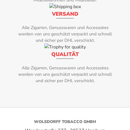
Mitarbeiterinnen und Mitarbeiter.
gewählte Feucht
60
zuverlässig
VERSAND
Humidipak
Stärke:
Feuchtigkeit
Alle Zigarren, Genusswaren und Accessoires
4
Behälter mi
werden von uns geschützt verpackt und schnell
und sicher per DHL verschickt.
und keine 
Umblatt:
Befeuchtung z
QUALITÄT
Humidipaks ve
Brasilien, Mata FIna
mit einem Inh
Zigarrenserie:
Alle Zigarren, Genusswaren und Accessoires
sich zur Befeuc
werden von uns geschützt verpackt und schnell
ca. 25 Zig
Camacho Ecuador
und sicher per DHL verschickt.
cmBefeuchtung
WOLSDORFF TOBACCO GMBH