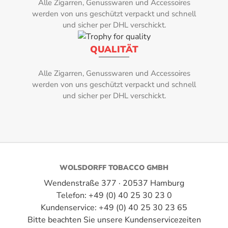
Feuchtigkeit
Alle Zigarren, Genusswaren und Accessoires
Ringmaß:
Behälter mi
werden von uns geschützt verpackt und schnell
46
und sicher per DHL verschickt.
und keine 
Befeuchtung z
Stärke:
QUALITÄT
Humidipaks ve
mit einem Inh
4
Alle Zigarren, Genusswaren und Accessoires
sich zur Befeuc
werden von uns geschützt verpackt und schnell
Umblatt:
ca. 25 Zig
und sicher per DHL verschickt.
cmBefeuchtung
Kuba
Zigarrenserie:
Linea 1492, Siglo
WOLSDORFF TOBACCO GMBH
Wendenstraße 377 · 20537 Hamburg
Telefon: +49 (0) 40 25 30 23 0
Kundenservice: +49 (0) 40 25 30 23 65
Bitte beachten Sie unsere Kundenservicezeiten