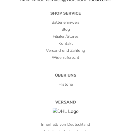
Marke:
Guantanamera
SHOP SERVICE
Batteriehinweis
Rauchdauer:
Blog
35-45 Minuten
Filialen/Stores
Kontakt
Ringmaß:
Versand und Zahlung
Widerrufsrecht
41
Stärke:
ÜBER UNS
2,5
Historie
Umblatt:
VERSAND
Kuba
Verpackungsart:
Innerhalb von Deutschland
Kiste, Pappetui, Plastiktubos