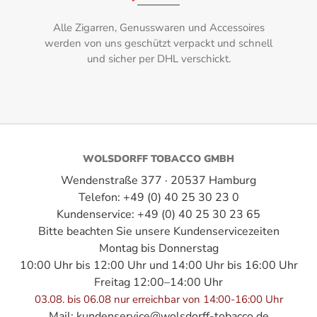
Parejo
Alle Zigarren, Genusswaren und Accessoires
Geschmack:
werden von uns geschützt verpackt und schnell
und sicher per DHL verschickt.
Gewürze, Holz, Kakao, Natursüße
Herkunftsland:
Kuba
Hersteller:
WOLSDORFF TOBACCO GMBH
Guantanamera
Wendenstraße 377 · 20537 Hamburg
Telefon: +49 (0) 40 25 30 23 0
Intensität:
Kundenservice: +49 (0) 40 25 30 23 65
Bitte beachten Sie unsere Kundenservicezeiten
2,5
Montag bis Donnerstag
Länge:
10:00 Uhr bis 12:00 Uhr und 14:00 Uhr bis 16:00 Uhr
Freitag 12:00–14:00 Uhr
15,00 cm
03.08. bis 06.08 nur erreichbar von 14:00-16:00 Uhr
Mail:
kundenservice@wolsdorff-tobacco.de