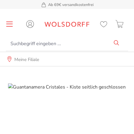
Ab 69€ versandkostenfrei
alt springen
Meine Filiale
Bildergalerie überspringen