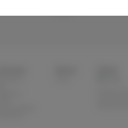
uns geschützt verpackt und
schnell und sicher per DHL
verschickt.
HOP SERVICE
ÜBER UNS
VERSAND
tteriehinweis
Historie
log
Innerhalb von De
lialen/Stores
Auf die deutsche
ntakt
Abholung in der F
rsand und Zahlung
derrufsrecht