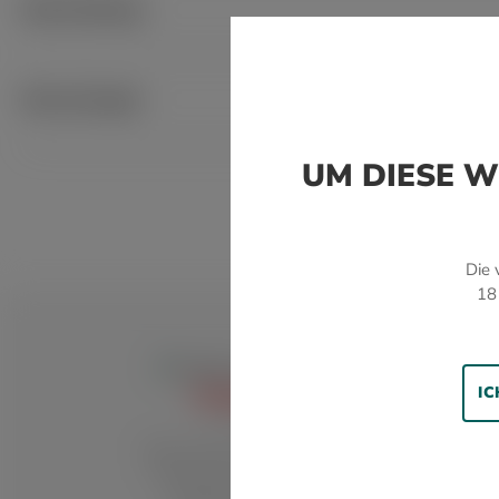
Beschreibung
Bewertungen
UM DIESE W
Teilen Sie Ihre Erfahrungen mit anderen Kunden.
Die 
18
BEWERTUNG SCHREIBEN
IC
TRADITION
Noch keine Bewertung verfügbar!
Über 100 Jahre Rauchkultur,
Tabakwaren-Tradition und