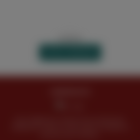
WIDERRUF
VERTRAG WIDERRUFEN
JUGENDSCHUTZ
Keine Abgabe bzw. Verkauf unseres Sortimentes
(Tabakwaren, Alkohol und alle anderen Produkte) an
Personen unter 18 Jahren.