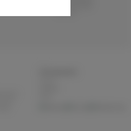
uns geschützt verpackt und
schnell und sicher per DHL
verschickt.
ZAHLUNGSARTEN
Vorkasse
Kreditkarte
utschland
Paypal
n Inseln
iliale