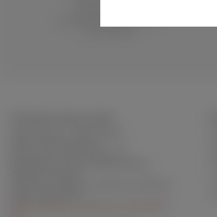
fachlich kompetente
Kundenberatung durch
hervorragende Mitarbeiterinnen
und Mitarbeiter.
WOLSDORFF TOBACCO GMBH
S
Wendenstraße 377 · 20537 Hamburg
Ba
Telefon: +49 (0) 40 25 30 23 0
B
Kundenservice: +49 (0) 40 25 30 23 65
Fi
Bitte beachten Sie unsere Kundenservicezeiten
Ko
Montag bis Donnerstag
Ve
10:00 Uhr bis 12:00 Uhr und 14:00 Uhr bis 16:00 Uhr
Freitag 12:00–14:00 Uhr
Wi
03.08. bis 06.08 nur erreichbar von 14:00-16:00
Uhr