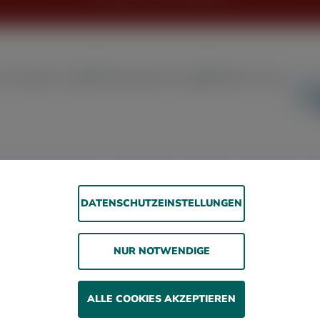
rrierefreiheitserklärung
Jugendschutz
Impressum
Datenschutz
A
DATENSCHUTZEINSTELLUNGEN
© 2026 WOLSDORFF TOBACCO GmbH
Rauchen gefährdet die Gesundheit. Wir verkaufen
NUR NOTWENDIGE
unsere Produkte nur an erwachsene Personen und nicht
an Minderjährige.
ALLE COOKIES AKZEPTIEREN
ehrwertsteuer zzgl. Versandkosten und ggf. Nachnahmegebühren, we