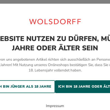
EBSITE NUTZEN ZU DÜRFEN, MÜ
Bewerten Sie dieses Produkt!
JAHRE ODER ÄLTER SEIN
von uns angebotenen Artikel richten sich ausschließlich an Person
 Jahren! Mit Nutzung unseres Onlineshops bestätigen Sie, dass Sie 
18. Lebensjahr vollendet haben.
H BIN JÜNGER ALS 18 JAHRE
ICH BIN 18 JAHRE ODER ÄL
VERSAND
Alle Zigarren, Genusswaren
und Accessoires werden von
Impressum