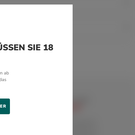
SSEN SIE 18
en ab
das
TER
QUALITÄT
Alle Zigarren, Genusswaren
und Accessoires werden von