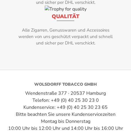
und sicher per DHL verschickt.
Marke:
QUALITÄT
Solani
Alle Zigarren, Genusswaren und Accessoires
Raumnote:
werden von uns geschützt verpackt und schnell
und sicher per DHL verschickt.
3
Schnittart:
Flake, Ready Rubbed
Stärke:
WOLSDORFF TOBACCO GMBH
4
Wendenstraße 377 · 20537 Hamburg
Telefon: +49 (0) 40 25 30 23 0
Tabake:
Kundenservice: +49 (0) 40 25 30 23 65
Bitte beachten Sie unsere Kundenservicezeiten
Black Cavendish, Dark Virginia, Latakia
Montag bis Donnerstag
Typ:
10:00 Uhr bis 12:00 Uhr und 14:00 Uhr bis 16:00 Uhr