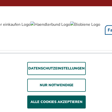
rrierefreiheitserklärung
Jugendschutz
Impressum
Datenschutz
A
DATENSCHUTZEINSTELLUNGEN
© 2026 WOLSDORFF TOBACCO GmbH
Rauchen gefährdet die Gesundheit. Wir verkaufen
NUR NOTWENDIGE
unsere Produkte nur an erwachsene Personen und nicht
an Minderjährige.
ALLE COOKIES AKZEPTIEREN
ehrwertsteuer zzgl. Versandkosten und ggf. Nachnahmegebühren, we
* In diesen Preisen sind 3% Kistenrabatt eingerechnet.