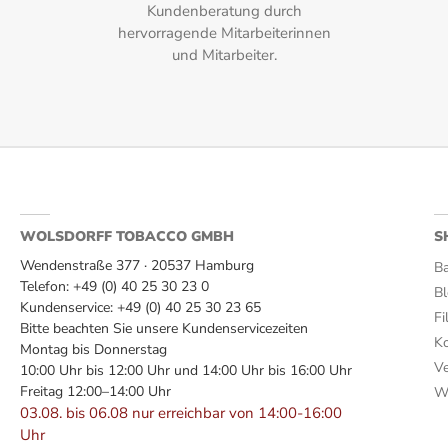
Kundenberatung durch
Einlage:
hervorragende Mitarbeiterinnen
und Mitarbeiter.
Dominikanische Republik
Format:
Corona Larga
Geschmack:
Leder, Zedernholz, cremiges Rauchvolumen, geröstete Nüsse
WOLSDORFF TOBACCO GMBH
S
Herkunftsland:
Wendenstraße 377 · 20537 Hamburg
Ba
Telefon: +49 (0) 40 25 30 23 0
B
Dominikanische Republik
Kundenservice: +49 (0) 40 25 30 23 65
Fi
Bitte beachten Sie unsere Kundenservicezeiten
Hersteller:
Ko
Montag bis Donnerstag
Ve
10:00 Uhr bis 12:00 Uhr und 14:00 Uhr bis 16:00 Uhr
The Griffin's
Freitag 12:00–14:00 Uhr
Wi
03.08. bis 06.08 nur erreichbar von 14:00-16:00
Intensität:
Uhr