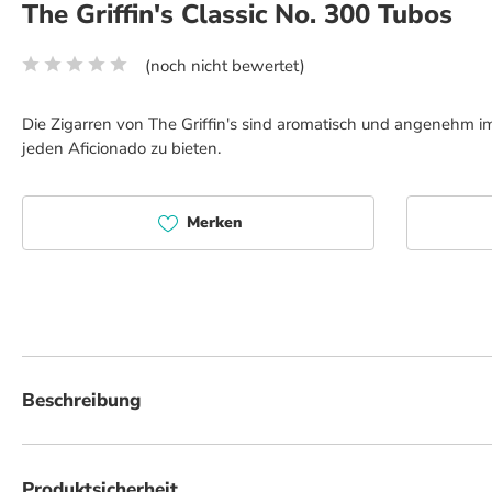
The Griffin's Classic No. 300 Tubos
(noch nicht bewertet)
Durchschnittliche Bewertung von 0 von 5 Sternen
Die Zigarren von The Griffin's sind aromatisch und angenehm 
jeden Aficionado zu bieten.
Merken
Beschreibung
Entdecken Sie The Griffin's Zigarren, eine beliebte Wahl mit Schweizer Wur
und bieten in ihren vielfältigen Formaten eine überraschend breite Palett
Produktsicherheit