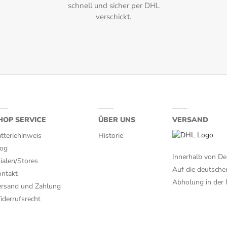
schnell und sicher per DHL
verschickt.
HOP SERVICE
ÜBER UNS
VERSAND
tteriehinweis
Historie
log
Innerhalb von De
lialen/Stores
Auf die deutsche
ntakt
Abholung in der F
rsand und Zahlung
derrufsrecht