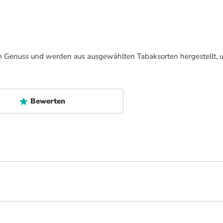
im Genuss und werden aus ausgewählten Tabaksorten hergestellt, 
Bewerten
zeln, die bis ins Jahr 1984 zurückreichen. Die Zigarren der The Griffin's Class
e feinster Unterschiede in Aroma und Körper. Diese Serie von The Griffin's s