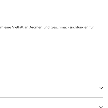
um eine Vielfalt an Aromen und Geschmacksrichtungen für
ic Serie zeichnen sich durch ihre milde bis mittelkräftige Intensität aus
teht für Zigarren mit besonders ausgewogenen und feinen Aromen sowie