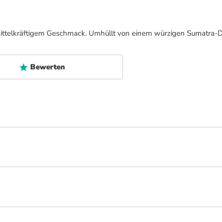
, mittelkräftigem Geschmack. Umhüllt von einem würzigen Sumatra-D
Bewerten
 Zigarillos und wird von dem renommierten Schweizer Unternehmen Villiger herg
 Kiel Tradition. Besonders bemerkenswert ist die Geschichte dieser Zigarillo
r Zeit eine Innovation darstellte. Heute ist das Mundstück aus Kunststoff g