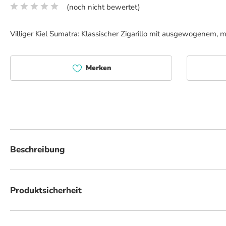
(noch nicht bewertet)
Durchschnittliche Bewertung von 0 von 5 Sternen
Villiger Kiel Sumatra: Klassischer Zigarillo mit ausgewogenem
Merken
Beschreibung
Der Villiger Kiel Sumatra gehört zu den bekanntesten Klassikern unter den
einem ausgewogenen und vielschichtigen Geschmack suchen, hat die Villiger
Produktsicherheit
verwendete damals ein Gänsekiel-Mundstück, das für den Zigarillo zu jene
einem Deckblatt aus Indonesien bleibt erhalten.
Villiger Söhne GmbH