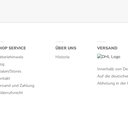
HOP SERVICE
ÜBER UNS
VERSAND
tteriehinweis
Historie
log
Innerhalb von De
lialen/Stores
Auf die deutsche
ntakt
Abholung in der F
rsand und Zahlung
derrufsrecht