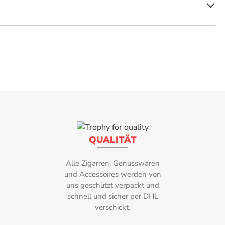
fertigt. Der Zigarillo ist mittelkräftig und eignet sich sowohl für
latt
, verleiht dieser Zigarillo einen würzigen Geschmack und ein
te, die den Genuss abrundet.
ür Qualität und Tradition und ist die ideale Wahl für all jene, die den
QUALITÄT
Alle Zigarren, Genusswaren
und Accessoires werden von
uns geschützt verpackt und
schnell und sicher per DHL
verschickt.