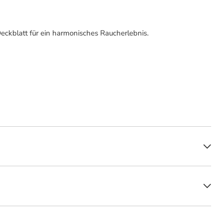
eckblatt für ein harmonisches Raucherlebnis.
estellt. Als eine exzellente Wahl für Raucher, die einen Zigarillo mit
-Marke: Im Jahr 1907 erfand Louise Villiger die Villiger Kiel und
efertigt, doch das Prinzip der Kombination aus ausgewähltem Tabak und