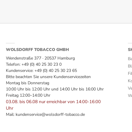
Südamerika
Filter:
Nein, mit Mundstück aus Kunststoff
Geschmack:
fein-würzig
WOLSDORFF TOBACCO GMBH
S
Wendenstraße 377 · 20537 Hamburg
Herkunftsland:
Ba
Telefon: +49 (0) 40 25 30 23 0
B
Schweiz
Kundenservice: +49 (0) 40 25 30 23 65
Fi
Bitte beachten Sie unsere Kundenservicezeiten
Ko
Hersteller:
Montag bis Donnerstag
Ve
10:00 Uhr bis 12:00 Uhr und 14:00 Uhr bis 16:00 Uhr
Villiger
Freitag 12:00–14:00 Uhr
Wi
03.08. bis 06.08 nur erreichbar von 14:00-16:00
Länge:
Uhr
Mail:
kundenservice@wolsdorff-tobacco.de
17,30 cm
Marke: