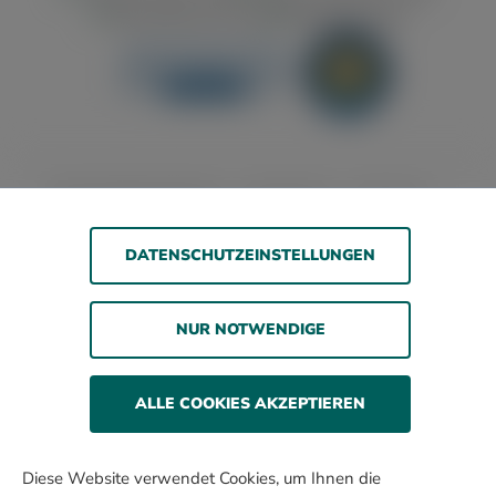
Barrierefreiheitserklärung
Jugendschutz
Impressum
Datenschutz
AGB
DATENSCHUTZEINSTELLUNGEN
© 2026 WOLSDORFF TOBACCO GmbH
NUR NOTWENDIGE
Rauchen gefährdet die Gesundheit. Wir verkaufen
unsere Produkte nur an erwachsene Personen und nicht
an Minderjährige.
ALLE COOKIES AKZEPTIEREN
Alle Preise inkl. gesetzl. Mehrwertsteuer zzgl. Versandkosten
und ggf. Nachnahmegebühren, wenn nicht anders
Diese Website verwendet Cookies, um Ihnen die
beschrieben.