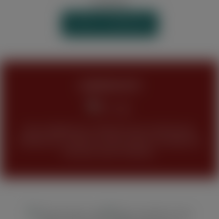
WIDERRUF
VERTRAG WIDERRUFEN
JUGENDSCHUTZ
Keine Abgabe bzw. Verkauf unseres Sortimentes
(Tabakwaren, Alkohol und alle anderen Produkte) an
Personen unter 18 Jahren.