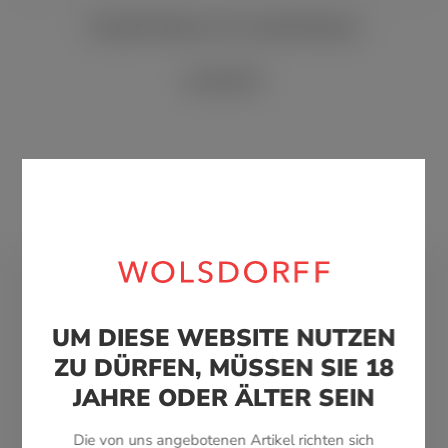
Davidoff Maduro Toro Limited Release
ab 54,00 €*
UM DIESE WEBSITE NUTZEN
TRADITION
ZU DÜRFEN, MÜSSEN SIE 18
Über 100 Jahre Rauchkultur, Tabakwaren-
JAHRE ODER ÄLTER SEIN
Tradition und fachlich kompetente
Kundenberatung durch hervorragende
Die von uns angebotenen Artikel richten sich