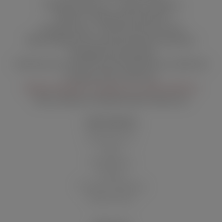
Wendenstraße 377 · 20537 Hamburg
Telefon: +49 (0) 40 25 30 23 0
Kundenservice: +49 (0) 40 25 30 23 65
Bitte beachten Sie unsere Kundenservicezeiten
Montag bis Donnerstag
10:00 Uhr bis 12:00 Uhr und 14:00 Uhr bis 16:00 Uhr
Freitag 12:00–14:00 Uhr
03.08. bis 06.08 nur erreichbar von 14:00-16:00 Uhr
Mail:
kundenservice@wolsdorff-tobacco.de
SHOP SERVICE
Batteriehinweis
Blog
Filialen/Stores
Kontakt
Versand und Zahlung
Widerrufsrecht