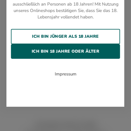
Mitarbeiterinnen und Mitarbeiter.
ausschließlich an Personen ab 18 Jahren! Mit Nutzung
unseres Onlineshops bestätigen Sie, dass Sie das 18.
VERSAND
Lebensjahr vollendet haben.
Alle Zigarren, Genusswaren und Accessoires
ICH BIN JÜNGER ALS 18 JAHRE
werden von uns geschützt verpackt und schnell
und sicher per DHL verschickt.
ICH BIN 18 JAHRE ODER ÄLTER
QUALITÄT
Alle Zigarren, Genusswaren und Accessoires
Impressum
werden von uns geschützt verpackt und schnell
und sicher per DHL verschickt.
WOLSDORFF TOBACCO GMBH